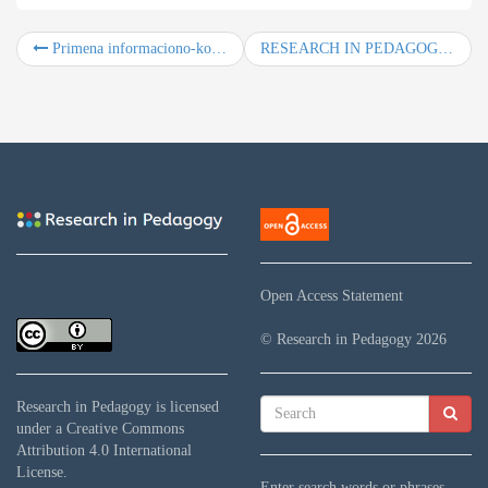
Primena informaciono-komunikacionih tehnologija u vaspitno-obrazovnom radu
RESEARCH IN PEDAGOGY, Vol. 11, No. 1, Year 2021
Open Access Statement
© Research in Pedagogy
2026
Research in Pedagogy
is licensed
under a
Creative Commons
Attribution 4.0 International
License
.
Enter search words or phrases