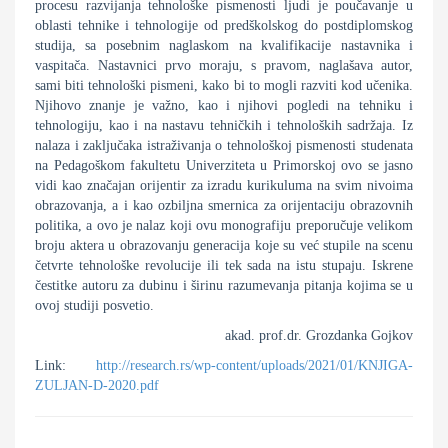
procesu razvijanja tehnološke pismenosti ljudi je poučavanje u
oblasti tehnike i tehnologije od predškolskog do postdiplomskog
studija, sa posebnim naglaskom na kvalifikacije nastavnika i
vaspitača. Nastavnici prvo moraju, s pravom, naglašava autor,
sami biti tehnološki pismeni, kako bi to mogli razviti kod učenika.
Njihovo znanje je važno, kao i njihovi pogledi na tehniku i
tehnologiju, kao i na nastavu tehničkih i tehnoloških sadržaja. Iz
nalaza i zaključaka istraživanja o tehnološkoj pismenosti studenata
na Pedagoškom fakultetu Univerziteta u Primorskoj ovo se jasno
vidi kao značajan orijentir za izradu kurikuluma na svim nivoima
obrazovanja, a i kao ozbiljna smernica za orijentaciju obrazovnih
politika, a ovo je nalaz koji ovu monografiju preporučuje velikom
broju aktera u obrazovanju generacija koje su već stupile na scenu
četvrte tehnološke revolucije ili tek sada na istu stupaju. Iskrene
čestitke autoru za dubinu i širinu razumevanja pitanja kojima se u
ovoj studiji posvetio.
akad. prof.dr. Grozdanka Gojkov
Link:
http://research.rs/wp-content/uploads/2021/01/KNJIGA-
ZULJAN-D-2020.pdf